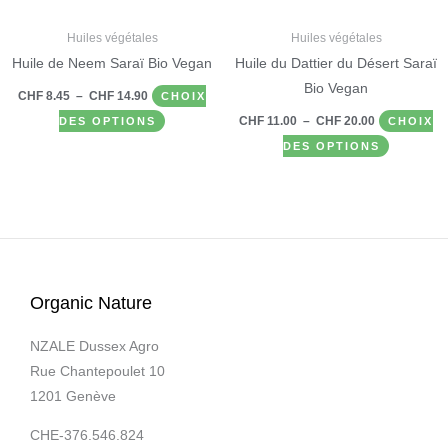
peuvent
peuvent
être
être
Huiles végétales
Huiles végétales
choisies
choisies
Huile de Neem Saraï Bio Vegan
Huile du Dattier du Désert Saraï
sur
sur
Bio Vegan
CHF
8.45
–
CHF
14.90
CHOIX
la
la
CHF
11.00
–
CHF
20.00
DES OPTIONS
CHOIX
page
page
DES OPTIONS
du
du
produit
produit
Organic Nature
NZALE Dussex Agro
Rue Chantepoulet 10
1201 Genève
CHE-376.546.824